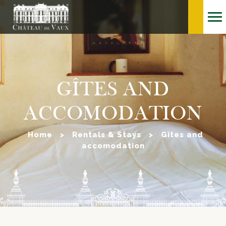
GÎTES AND
ACCOMODATION
Home
>
Rentals & Stays
>
Gîtes and
accomodation