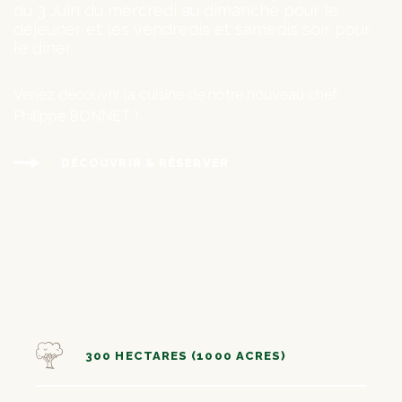
du 3 Juin du mercredi au dimanche pour le
déjeuner et les vendredis et samedis soir pour
le diner.
Venez découvrir la cuisine de notre nouveau chef
Philippe BONNET !
DÉCOUVRIR & RÉSERVER
300 HECTARES (1000 ACRES)