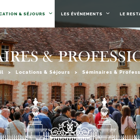
CATION & SÉJOURS
LES ÉVÉNEMENTS
LE RES
IRES & PROFESS
il
>
Locations & Séjours
>
Séminaires & Profess