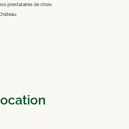
os prestataires de choix.
Château.
location