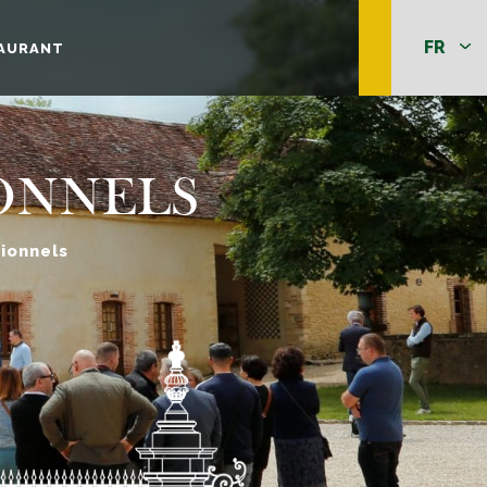
TAURANT
IONNELS
ionnels