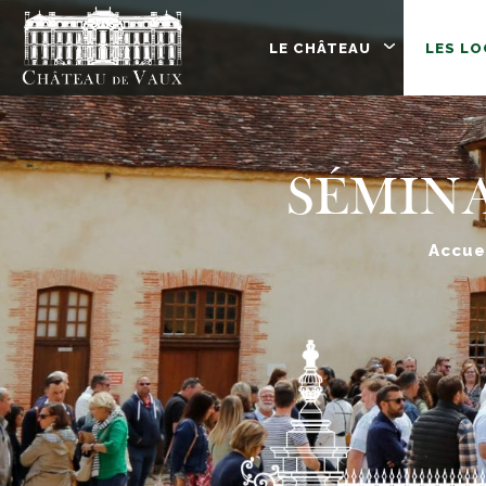
LE CHÂTEAU
LES LO
SÉMINA
Accue