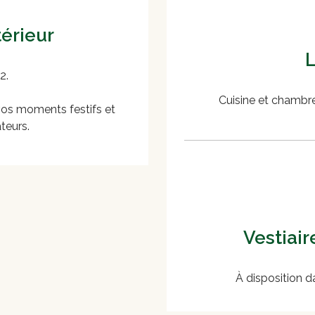
térieur
L
2.
Cuisine et chambre
vos moments festifs et
teurs.
Vestiair
À disposition d