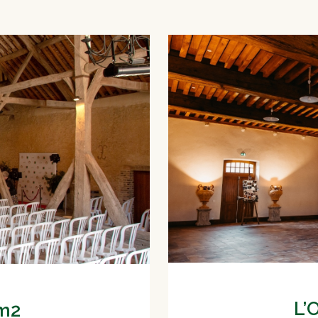
L’
0m2