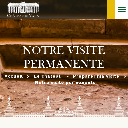
NOTRE VISITE
PERMANENTE
Accueil
>
Le château
>
Préparer ma visite
>
Notre visite permanente